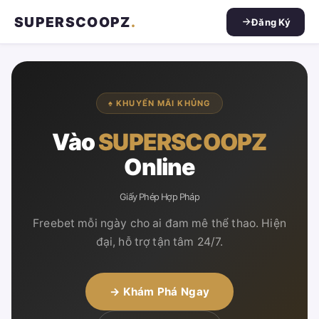
SUPERSCOOPZ
.
Đăng Ký
♠ KHUYẾN MÃI KHỦNG
Vào
SUPERSCOOPZ
Online
Giấy Phép Hợp Pháp
Freebet mỗi ngày cho ai đam mê thể thao. Hiện
đại, hỗ trợ tận tâm 24/7.
→ Khám Phá Ngay