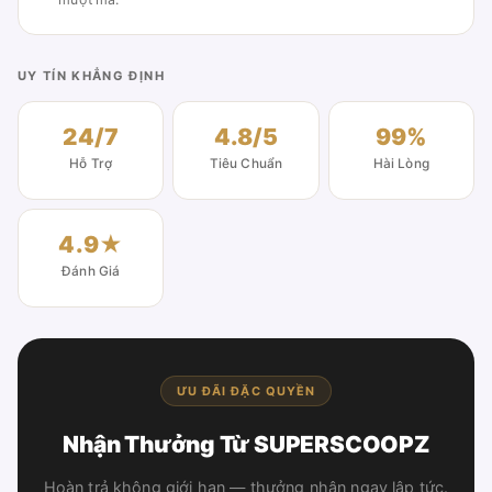
UY TÍN KHẲNG ĐỊNH
24/7
4.8/5
99%
Hỗ Trợ
Tiêu Chuẩn
Hài Lòng
4.9★
Đánh Giá
ƯU ĐÃI ĐẶC QUYỀN
Nhận Thưởng Từ SUPERSCOOPZ
Hoàn trả không giới hạn — thưởng nhận ngay lập tức.