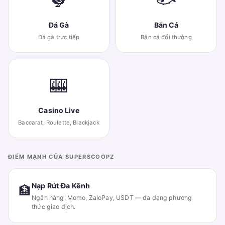
Đá Gà
Bắn Cá
Đá gà trực tiếp
Bắn cá đổi thưởng
🎰
Casino Live
Baccarat, Roulette, Blackjack
ĐIỂM MẠNH CỦA SUPERSCOOPZ
Nạp Rút Đa Kênh
🏦
Ngân hàng, Momo, ZaloPay, USDT — đa dạng phương
thức giao dịch.