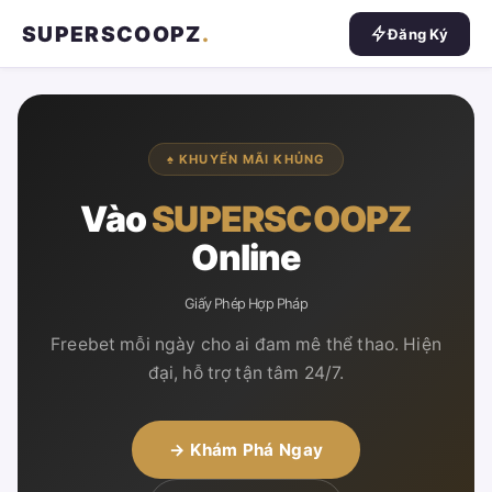
SUPERSCOOPZ
.
Đăng Ký
♠ KHUYẾN MÃI KHỦNG
Vào
SUPERSCOOPZ
Online
Giấy Phép Hợp Pháp
Freebet mỗi ngày cho ai đam mê thể thao. Hiện
đại, hỗ trợ tận tâm 24/7.
→ Khám Phá Ngay