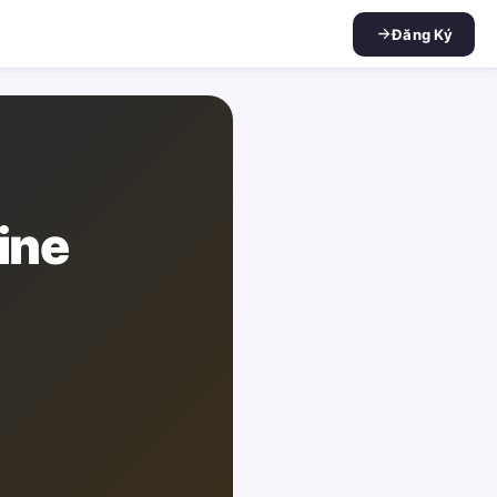
Đăng Ký
ine