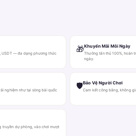
Z
Khuyến Mãi Mỗi Ngày
🎁
, USDT — đa dạng phương thức
Thưởng tân thủ 100%, hoàn tr
ngày.
Bảo Vệ Người Chơi
🛡
 trải nghiệm như tại sòng bài quốc
Cam kết công bằng, không gia
g truyền dự phòng, vào chơi mượt