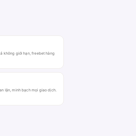
ả không giới hạn, freebet hàng
n lận, minh bạch mọi giao dịch.