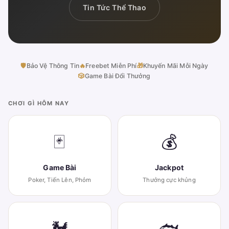
Tin Tức Thể Thao
🛡
Bảo Vệ Thông Tin
🔥
Freebet Miễn Phí
🎁
Khuyến Mãi Mỗi Ngày
🎲
Game Bài Đổi Thưởng
CHƠI GÌ HÔM NAY
🃏
💰
Game Bài
Jackpot
Poker, Tiến Lên, Phỏm
Thưởng cực khủng
🐓
🐟