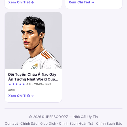
Xem Chi Tiết →
Xem Chi Tiết →
Đội Tuyển Châu Á Nào Gây
Ấn Tượng Nhất World Cup
2026?
★★★★★
4.8 · 2849+ lượt
xem
Xem Chi Tiết →
© 2026 SUPERSCOOPZ — Nhà Cái Uy Tín
Contact
·
Chính Sách Giao Dịch
·
Chính Sách Hoàn Trả
·
Chính Sách Bảo