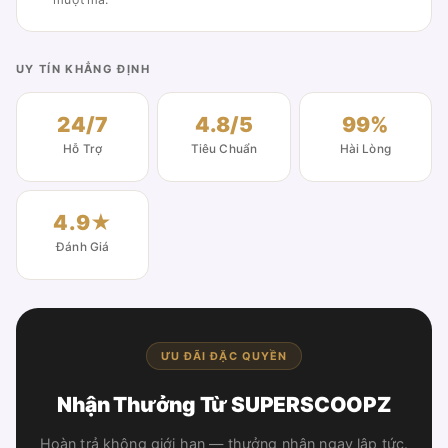
UY TÍN KHẲNG ĐỊNH
24/7
4.8/5
99%
Hỗ Trợ
Tiêu Chuẩn
Hài Lòng
4.9★
Đánh Giá
ƯU ĐÃI ĐẶC QUYỀN
Nhận Thưởng Từ SUPERSCOOPZ
Hoàn trả không giới hạn — thưởng nhận ngay lập tức.