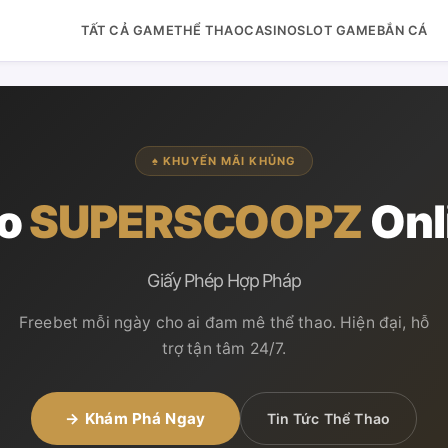
TẤT CẢ GAME
THỂ THAO
CASINO
SLOT GAME
BẮN CÁ
♠ KHUYẾN MÃI KHỦNG
o
SUPERSCOOPZ
Onl
Giấy Phép Hợp Pháp
Freebet mỗi ngày cho ai đam mê thể thao. Hiện đại, hỗ
trợ tận tâm 24/7.
→ Khám Phá Ngay
Tin Tức Thể Thao