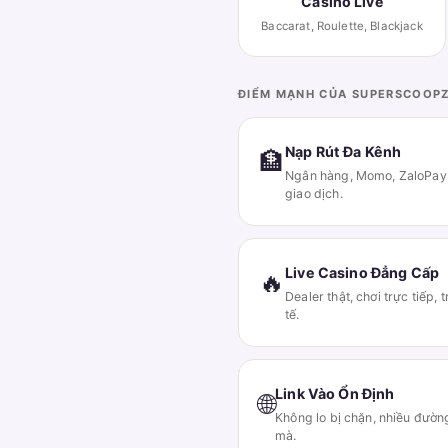
Casino Live
Baccarat, Roulette, Blackjack
ĐIỂM MẠNH CỦA SUPERSCOOP
Nạp Rút Đa Kênh
🏦
Ngân hàng, Momo, ZaloPay
giao dịch.
Live Casino Đẳng Cấp
🔥
Dealer thật, chơi trực tiếp,
tế.
Link Vào Ổn Định
🌐
Không lo bị chặn, nhiều đườn
mà.