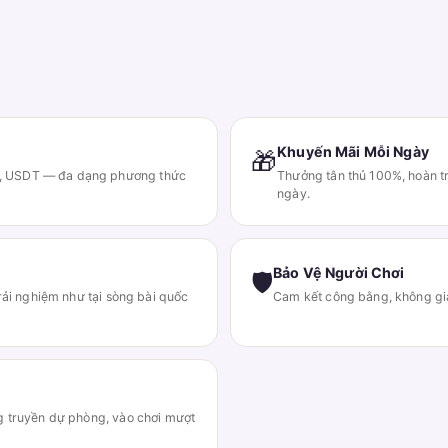
Z
Khuyến Mãi Mỗi Ngày
🎁
, USDT — đa dạng phương thức
Thưởng tân thủ 100%, hoàn tr
ngày.
Bảo Vệ Người Chơi
🛡
 trải nghiệm như tại sòng bài quốc
Cam kết công bằng, không gia
g truyền dự phòng, vào chơi mượt