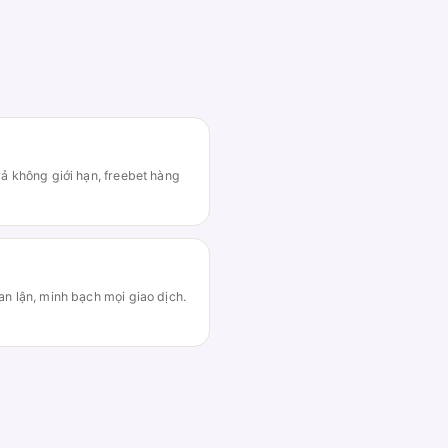
ả không giới hạn, freebet hàng
n lận, minh bạch mọi giao dịch.