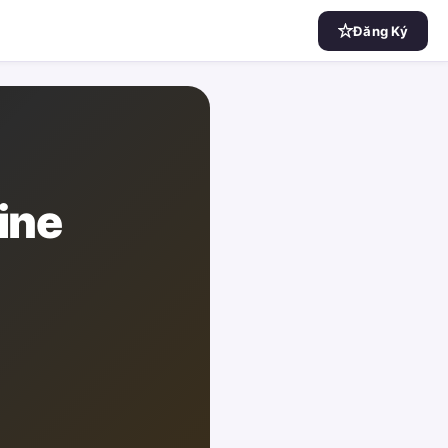
Đăng Ký
ine