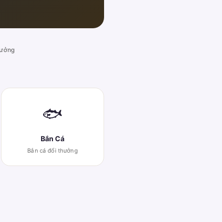
hưởng
🐟
Bắn Cá
Bắn cá đổi thưởng