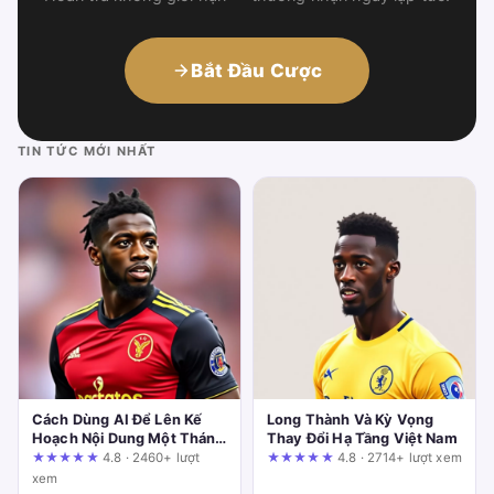
Bắt Đầu Cược
TIN TỨC MỚI NHẤT
Cách Dùng AI Để Lên Kế
Long Thành Và Kỳ Vọng
Hoạch Nội Dung Một Tháng
Thay Đổi Hạ Tầng Việt Nam
(Mà Không Đau Đầu)
★★★★★
4.8 · 2460+ lượt
★★★★★
4.8 · 2714+ lượt xem
xem