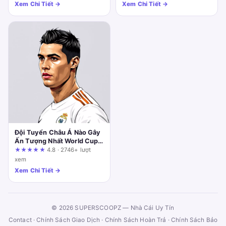
Xem Chi Tiết →
Xem Chi Tiết →
Đội Tuyển Châu Á Nào Gây
Ấn Tượng Nhất World Cup
2026?
★★★★★
4.8 · 2746+ lượt
xem
Xem Chi Tiết →
© 2026 SUPERSCOOPZ — Nhà Cái Uy Tín
Contact
·
Chính Sách Giao Dịch
·
Chính Sách Hoàn Trả
·
Chính Sách Bảo