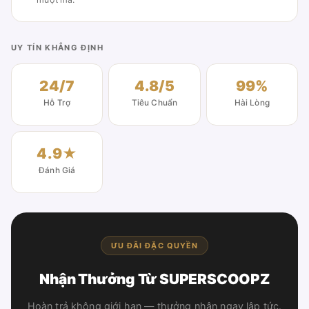
UY TÍN KHẲNG ĐỊNH
24/7
4.8/5
99%
Hỗ Trợ
Tiêu Chuẩn
Hài Lòng
4.9★
Đánh Giá
ƯU ĐÃI ĐẶC QUYỀN
Nhận Thưởng Từ SUPERSCOOPZ
Hoàn trả không giới hạn — thưởng nhận ngay lập tức.