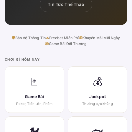
Tin Tức Thể Thao
🛡
Bảo Vệ Thông Tin
🔥
Freebet Miễn Phí
🎁
Khuyến Mãi Mỗi Ngày
🎲
Game Bài Đổi Thưởng
CHƠI GÌ HÔM NAY
🃏
💰
Game Bài
Jackpot
Poker, Tiến Lên, Phỏm
Thưởng cực khủng
🐓
🐟