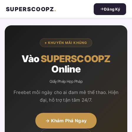
SUPERSCOOPZ
.
Đăng Ký
♠ KHUYẾN MÃI KHỦNG
Vào
SUPERSCOOPZ
Online
Giấy Phép Hợp Pháp
Freebet mỗi ngày cho ai đam mê thể thao. Hiện
đại, hỗ trợ tận tâm 24/7.
→ Khám Phá Ngay