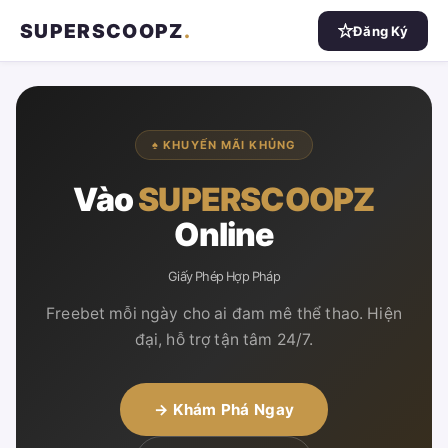
SUPERSCOOPZ
.
Đăng Ký
♠ KHUYẾN MÃI KHỦNG
Vào
SUPERSCOOPZ
Online
Giấy Phép Hợp Pháp
Freebet mỗi ngày cho ai đam mê thể thao. Hiện
đại, hỗ trợ tận tâm 24/7.
→ Khám Phá Ngay