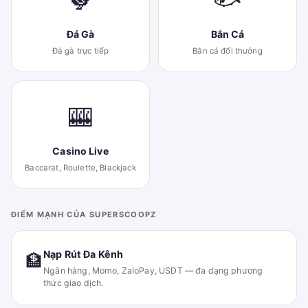
Đá Gà
Bắn Cá
Đá gà trực tiếp
Bắn cá đổi thưởng
🎰
Casino Live
Baccarat, Roulette, Blackjack
ĐIỂM MẠNH CỦA SUPERSCOOPZ
Nạp Rút Đa Kênh
🏦
Ngân hàng, Momo, ZaloPay, USDT — đa dạng phương
thức giao dịch.