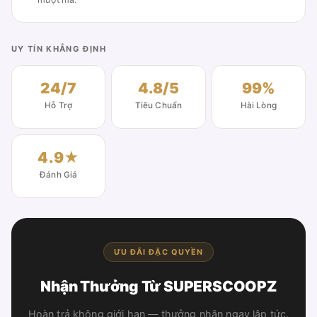
UY TÍN KHẲNG ĐỊNH
24/7
4.8/5
99%
Hỗ Trợ
Tiêu Chuẩn
Hài Lòng
4.9★
Đánh Giá
ƯU ĐÃI ĐẶC QUYỀN
Nhận Thưởng Từ SUPERSCOOPZ
Hoàn trả không giới hạn — thưởng nhận ngay lập tức.